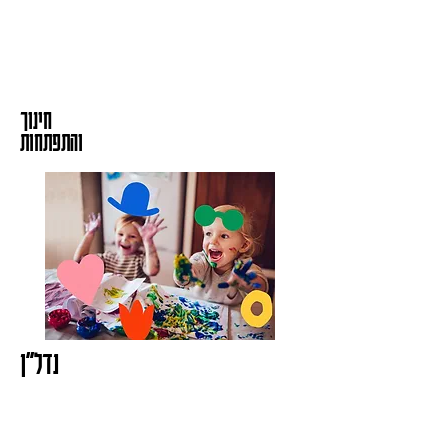
חינוך
והתפתחות
נדל״ן