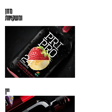
מזון
ומשקאות
יין