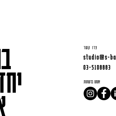
בו
צרו קשר
studio@s-ba
03-5108883
יחד
אנחנו ברשתות
א