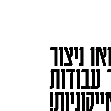
או ניצור
 עבודות
ייקוניות!