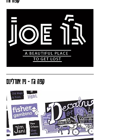
קפה ג׳ו - ניו אורלינס