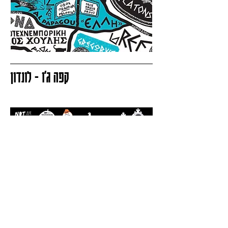
קפה ג׳ו - לונדון
בואו ניצור
יחד עבודות