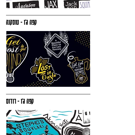
קפה ג׳ו - טוסקנה
קפה ג׳ו - רודוס