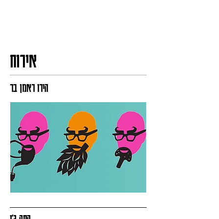
אירוח
הירו ראמן בר
קפה ג׳ו