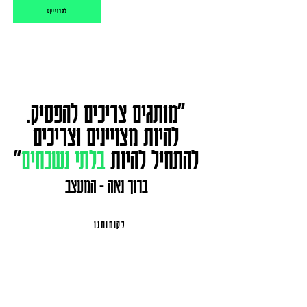
לפרוייקט
.״מותגים צריכים להפסיק
להיות מצויינים וצריכים
להתחיל להיות
בלתי נשכחים
״
ברוך נאה - המעצב
לקוחותנו