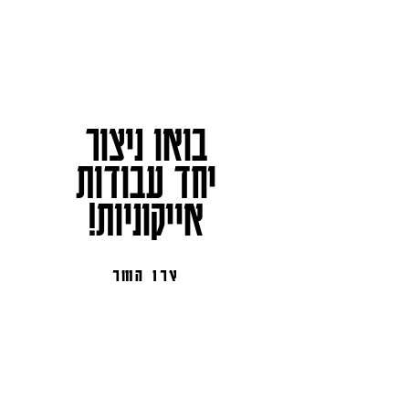
בואו ניצור
יחד עבודות
אייקוניות!
צרו קשר
studio@s-baruchnaeh.co.il
03-5108883
אנחנו ברשתות